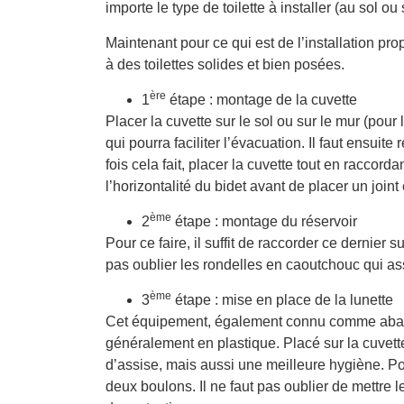
importe le type de toilette à installer (au sol o
Maintenant pour ce qui est de l’installation prop
à des toilettes solides et bien posées.
ère
1
étape : montage de la cuvette
Placer la cuvette sur le sol ou sur le mur (pou
qui pourra faciliter l’évacuation. Il faut ensuite
fois cela fait, placer la cuvette tout en raccorda
l’horizontalité du bidet avant de placer un join
ème
2
étape : montage du réservoir
Pour ce faire, il suffit de raccorder ce dernier 
pas oublier les rondelles en caoutchouc qui assu
ème
3
étape : mise en place de la lunette
Cet équipement, également connu comme aba
généralement en plastique. Placé sur la cuvette
d’assise, mais aussi une meilleure hygiène. Pour i
deux boulons. Il ne faut pas oublier de mettre 