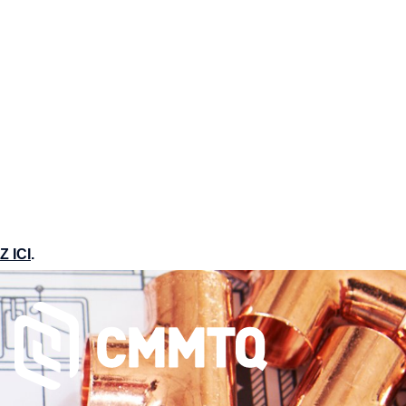
 ICI
.