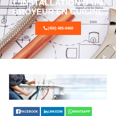
L’INSTALLATION D’UN
BROYEUR EN CUISINE
(450) 485-0460
FACEBOOK
LINKEDIN
WHATSAPP